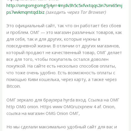
http://omgomgomg5j4yrr4mjdv3h5c5xfvxtqqs2in7smi65mj
ps7wvkmqmtqd.biz
(заходить через Tor Browser)
Это официальный сайт, так что он работает без сбоев
и проблем. ОМГ — это магазин различных товаров, как
для себя, так и для других, которые нужны в
повседневной жизни. В отличии от других магазинов,
который продают не качественный товар, ОМГ делает
все для того, чтобы покупатель остался доволен
покупкой. На сайте есть несколько способов оплаты,
что тоже очень удобно. Есть возможность оплаты с
помощью Киви кошелька, через карту, а также через
Bitcoin.
ОМГ зеркало для браузера hyrda вход. Ссылка на ОМГ
http OMG onion. Https www OMGruzxpnew 4 af. Onion,
ссылка на магазин OMG Onion ОМГ,
Но мы сделали максимально удобный сайт для вас и