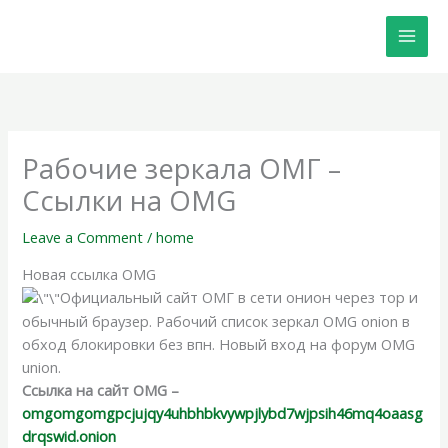
Skip
to
content
Рабочие зеркала ОМГ –
Ссылки на OMG
Leave a Comment
/
home
Новая ссылка OMG
Официальный сайт ОМГ в сети онион через тор и
обычный браузер. Рабочий список зеркал OMG onion в
обход блокировки без впн. Новый вход на форум OMG
union.
Ссылка на сайт OMG –
omgomgomgpcjujqy4uhbhbkvywpjlybd7wjpsih46mq4oaasg
drqswid.onion