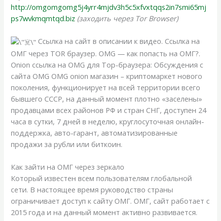
http://omgomgomg5j4yrr4mjdv3h5c5xfvxtqqs2in7smi65mj
ps7wvkmqmtqd.biz
(заходить через Tor Browser)
Ссылка на сайт в описании к видео. Ссылка на
ОМГ через TOR браузер. OMG — как попасть на ОМГ?.
Onion ссылка на OMG для Тор-браузера: Обсуждения с
сайта OMG OMG onion магазин – криптомаркет нового
поколения, функционирует на всей территории всего
бывшего СССР, на данный момент плотно «заселены»
продавцами всех районов РФ и стран СНГ, доступен 24
часа в сутки, 7 дней в неделю, круглосуточная онлайн-
поддержка, авто-гарант, автоматизированные
продажи за рубли или биткоин.
Как зайти на ОМГ через зеркало
Который известен всем пользователям глобальной
сети. В настоящее время руководство страны
ограничивает доступ к сайту ОМГ. ОМГ, сайт работает с
2015 года и на данный момент активно развивается.