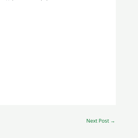
Next Post
→