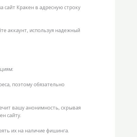
на сайт Кракен в адресную строку
йте аккаунт, используя надежный
циям:
реса, поэтому обязательно
печит вашу анонимность, скрывая
н сайту.
рять их на наличие фишинга.