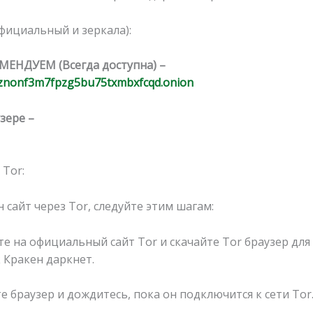
официальный и зеркала):
ОМЕНДУЕМ (Всегда доступна) –
znonf3m7fpzg5bu75txmbxfcqd.onion
зере –
 Tor:
 сайт через Tor, следуйте этим шагам:
те на официальный сайт Tor и скачайте Tor браузер для 
к Кракен даркнет.
те браузер и дождитесь, пока он подключится к сети Tor