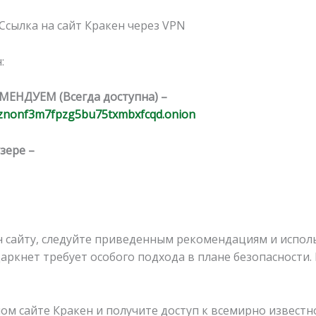
: Ссылка на сайт Кракен через VPN
:
ОМЕНДУЕМ (Всегда доступна) –
znonf3m7fpzg5bu75txmbxfcqd.onion
зере –
ен сайту, следуйте приведенным рекомендациям и испол
даркнет требует особого подхода в плане безопасности. 
ом сайте Кракен и получите доступ к всемирно извест